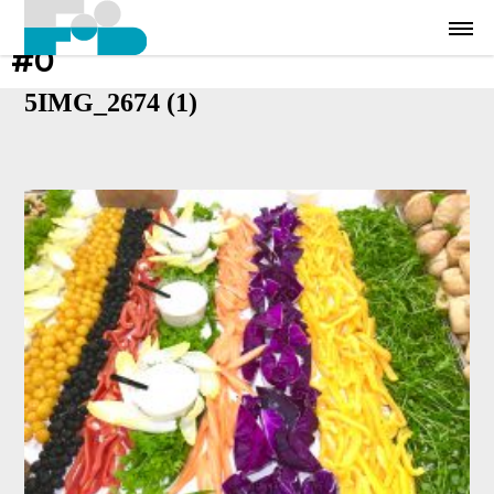
#0
5IMG_2674 (1)