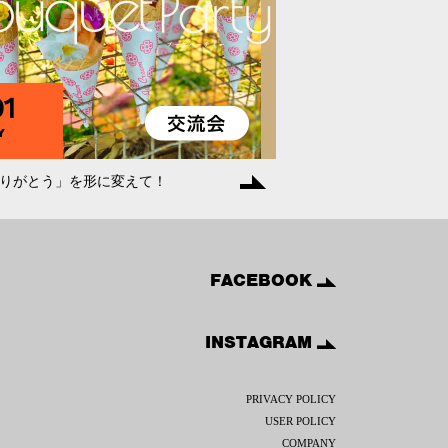
1
Y
りがとう」を形に変えて！
FACEBOOK
INSTAGRAM
PRIVACY POLICY
USER POLICY
COMPANY