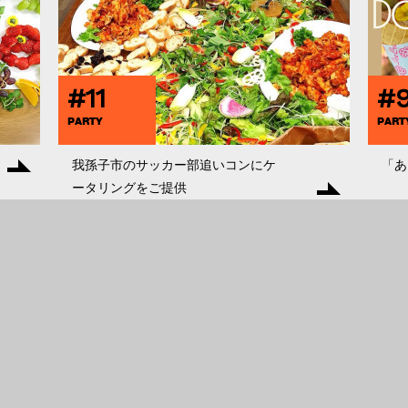
#11
#9
PARTY
PART
我孫子市のサッカー部追いコンにケ
「あ
ータリングをご提供