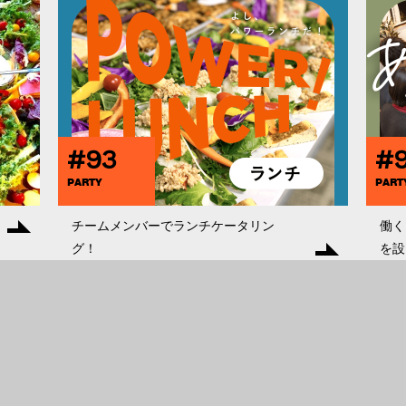
#93
#
PARTY
PART
チームメンバーでランチケータリン
働く
グ！
を設