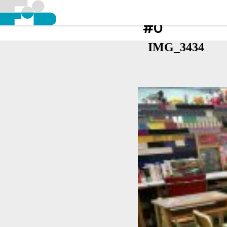
#0
IMG_3434