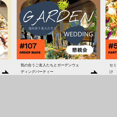
#107
#
ORDER MADE
PART
気の合うご友人たちとガーデンウェ
セミ
ディングパーティー
け