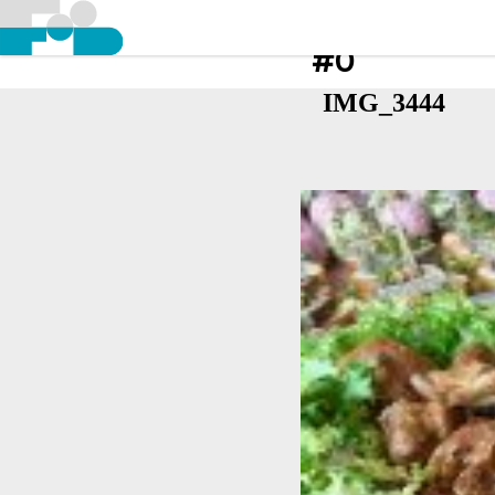
#0
IMG_3444