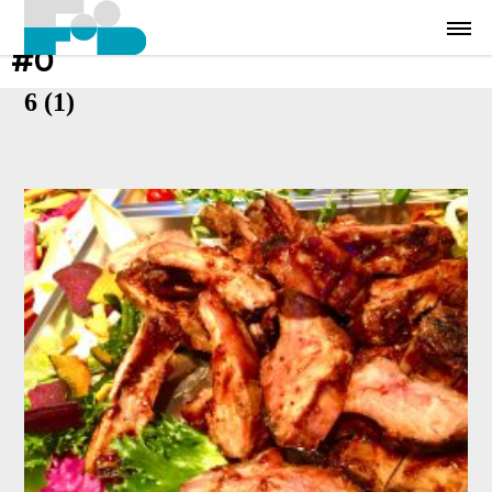
#0
6 (1)