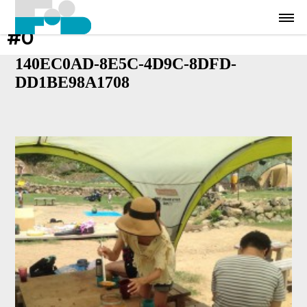
#0
140EC0AD-8E5C-4D9C-8DFD-
DD1BE98A1708