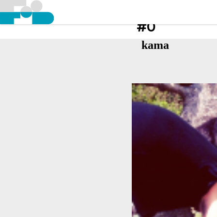
#0
kama