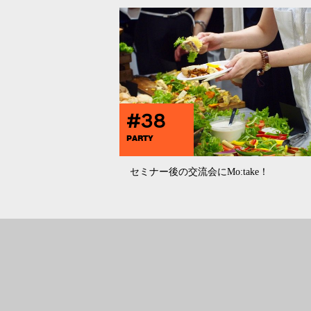
#38
PARTY
セミナー後の交流会にMo:take！