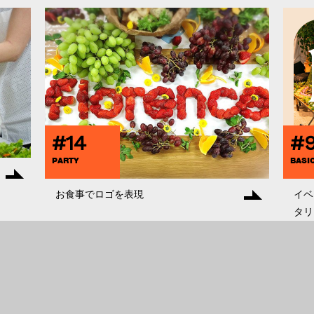
#14
#
PARTY
BASI
お食事でロゴを表現
イベ
タリ