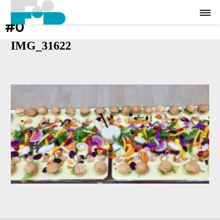
#0
IMG_31622