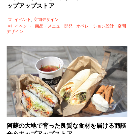
ップアップストア
イベント
,
空間デザイン
イベント
商品・メニュー開発
オペレーション設計
空間
デザイン
阿蘇の大地で育った良質な食材を届ける商談
会＆ポップアップストア