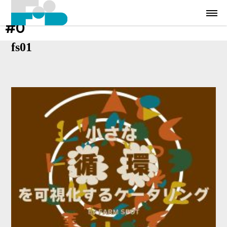
#0
fs01