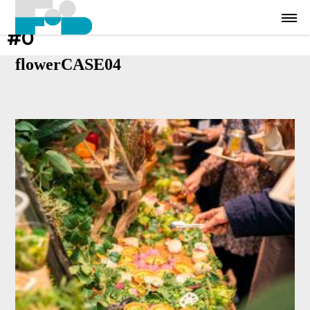
#0
flowerCASE04