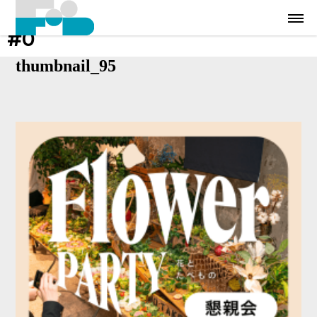
#0
thumbnail_95