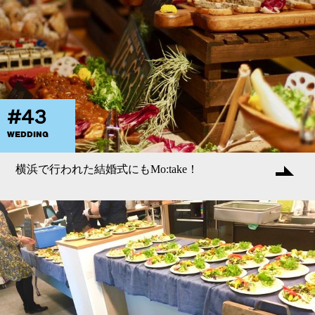
#43
WEDDING
横浜で行われた結婚式にもMo:take！