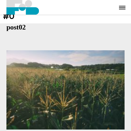
#0
post02