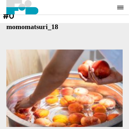
#0
momomatsuri_18