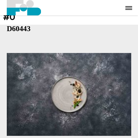
#0
D60443