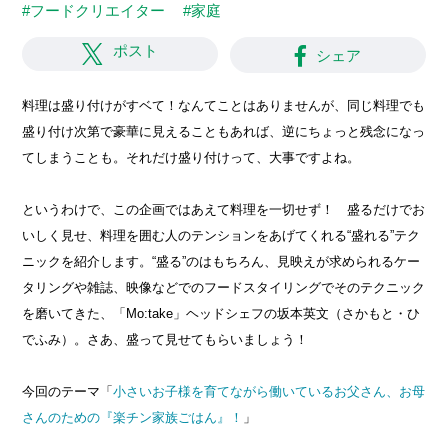
#フードクリエイター
#家庭
ポスト
シェア
料理は盛り付けがすベて！なんてことはありませんが、同じ料理でも
盛り付け次第で豪華に見えることもあれば、逆にちょっと残念になっ
てしまうことも。それだけ盛り付けって、大事ですよね。
というわけで、この企画ではあえて料理を一切せず！ 盛るだけでお
いしく見せ、料理を囲む人のテンションをあげてくれる“盛れる”テク
ニックを紹介します。“盛る”のはもちろん、見映えが求められるケー
タリングや雑誌、映像などでのフードスタイリングでそのテクニック
を磨いてきた、「Mo:take」ヘッドシェフの坂本英文（さかもと・ひ
でふみ）。さあ、盛って見せてもらいましょう！
今回のテーマ「
小さいお子様を育てながら働いているお父さん、お母
さんのための『楽チン家族ごはん』！
」