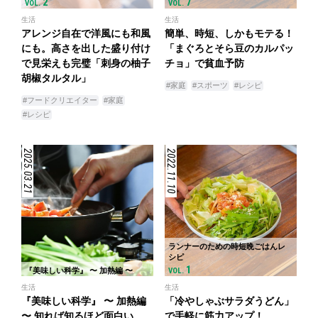
2
7
VOL.
VOL.
生活
生活
アレンジ自在で洋風にも和風
簡単、時短、しかもモテる！
にも。高さを出した盛り付け
「まぐろとそら豆のカルパッ
で見栄えも完璧「刺身の柚子
チョ」で貧血予防
胡椒タルタル」
#家庭
#スポーツ
#レシピ
#フードクリエイター
#家庭
#レシピ
2025.03.21
2022.11.10
ランナーのための時短晩ごはんレ
シピ
1
『美味しい科学』 〜 加熱編 〜
VOL.
生活
生活
『美味しい科学』 〜 加熱編
「冷やしゃぶサラダうどん」
〜 知れば知るほど面白い
で手軽に筋力アップ！