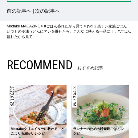
前の記事へ
|
次の記事へ
Mo:take MAGAZINE
>
#ごはん盛れたから見て
>
[Vol.2]楽チン家族ごはん
いつもの冷凍うどんにアレを乗せたら、こんなに映える一品に！：#ごはん
盛れたから見て
RECOMMEND
おすすめ記事
2023.01.26
2023.07.04
Mo:takeクリエイターに教わる、ど
ランナーのための時短晩ごはんレ
こよりも細かいレシピ
シピ