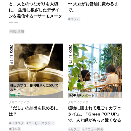
と、人とのつながりを大切
〜 大豆がお醤油に変わるま
に、 生活に根ざしたデザイ
で。
ンを発信するーサーモメータ
#コラム
ー ー
#物販店舗
2023.10.19
2022.10.25
抽出のプロ、藤岡響さんに聞いて
みた
7
VOL.
POP UPレポート
クリエイティブ
クリエイティブ
「だし」の抽出を決めるに
植物に囲まれて過ごすカフェ
は？
タイム。「Green POP UP」
で、人と緑がもっと近くなる
#バリスタ
#コーヒースタンド
#日本茶
#カフェ
#メニュー開発