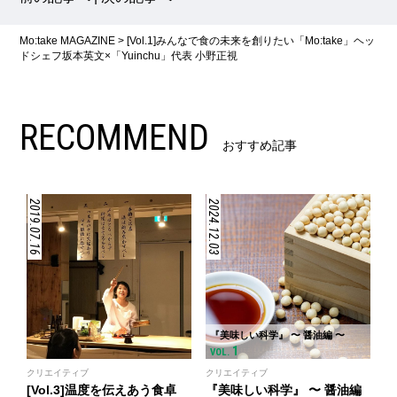
Mo:take MAGAZINE
>
[Vol.1]みんなで食の未来を創りたい「Mo:take」ヘッ
ドシェフ坂本英文×「Yuinchu」代表 小野正視
RECOMMEND
おすすめ記事
2019.07.16
2024.12.03
『美味しい科学』 〜 醤油編 〜
1
VOL.
クリエイティブ
クリエイティブ
[Vol.3]温度を伝えあう食卓
『美味しい科学』 〜 醤油編