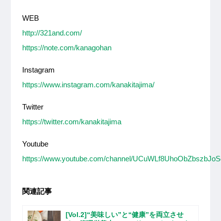
WEB
http://321and.com/
https://note.com/kanagohan
Instagram
https://www.instagram.com/kanakitajima/
Twitter
https://twitter.com/kanakitajima
Youtube
https://www.youtube.com/channel/UCuWLf8UhoObZbszbJo
関連記事
[Vol.2]“美味しい”と“健康”を両立させ