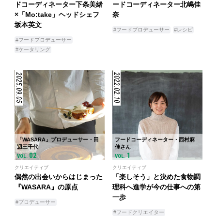
ドコーディネーター下条美緒
ードコーディネーター北嶋佳
×「Mo:take」ヘッドシェフ
奈
坂本英文
#フードプロデューサー
#レシピ
#フードプロデューサー
#ケータリング
2025.09.05
2022.02.10
「WASARA」プロデューサー・田
フードコーディネーター・西村麻
辺三千代
佳さん
02
1
VOL.
VOL.
クリエイティブ
クリエイティブ
偶然の出会いからはじまった
「楽しそう」と決めた食物調
『WASARA』の原点
理科へ進学が今の仕事への第
一歩
#プロデューサー
#フードクリエイター