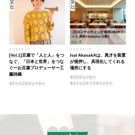
【Sコンサルティング 軽部×RJオフ
ィス 岸田×Yuinchu 小野】
4
VOL.
クリエイティブ
クリエイティブ
[Vol.1]豆腐で「人と人」をつ
IsaI AkasakAは、異才を装置
なぐ、「日本と世界」をつな
が後押し、具現化してくれる
ぐーお豆腐プロデューサー工
場所にする
藤詩織
#プロデューサー
#コミュニティマネージャー
#フードプロデューサー