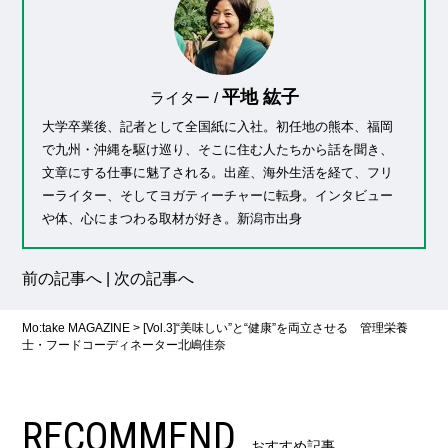
平地 紘子
ライター /
大学卒業後、記者として全国紙に入社。初任地の熊本、福岡
で九州・沖縄を駆け巡り、そこに住む人たちから話を聞き、
文章にする仕事に魅了される。出産、海外生活を経て、フリ
ーライター、そしてヨガティーチャーに転身。インタビュー
や体、心にまつわる取材が好き。新潟市出身
前の記事へ
|
次の記事へ
Mo:take MAGAZINE
>
[Vol.3]“美味しい”と“健康”を両立させる 管理栄養
士・フードコーディネーター北嶋佳奈
RECOMMEND
おすすめ記事