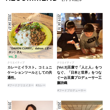
2022.04.07
2019.04.16
「DAHON CURRY」 dahon（ダー
ホン）さん
3
VOL.
クリエイティブ
クリエイティブ
カレーとイラスト。コミュニ
[Vol.3]豆腐で「人と人」をつ
ケーションツールとしての共
なぐ、「日本と世界」をつな
通性。
ぐーお豆腐プロデューサー工
藤詩織
#フードクリエイター
#カレー
#フードプロデューサー
2019.04.02
2023.06.22