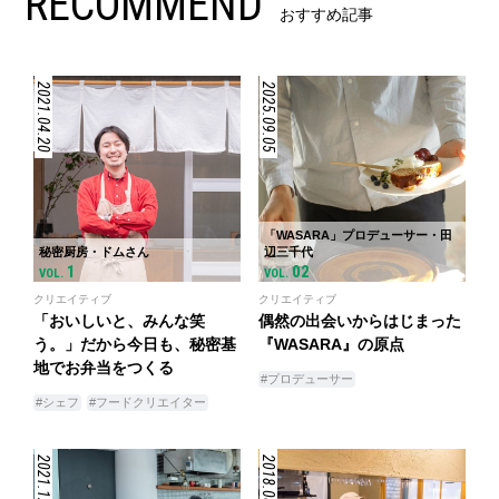
RECOMMEND
おすすめ記事
2021.04.20
2025.09.05
「WASARA」プロデューサー・田
秘密厨房・ドムさん
辺三千代
1
02
VOL.
VOL.
クリエイティブ
クリエイティブ
「おいしいと、みんな笑
偶然の出会いからはじまった
う。」だから今日も、秘密基
『WASARA』の原点
地でお弁当をつくる
#プロデューサー
#シェフ
#フードクリエイター
2021.12.07
2018.08.28