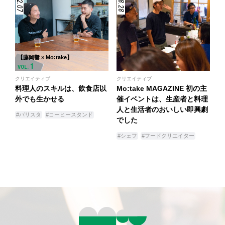
【藤岡響 × Mo:take】
1
VOL.
クリエイティブ
クリエイティブ
料理人のスキルは、飲食店以
Mo:take MAGAZINE 初の主
外でも生かせる
催イベントは、生産者と料理
人と生活者のおいしい即興劇
#バリスタ
#コーヒースタンド
でした
#シェフ
#フードクリエイター