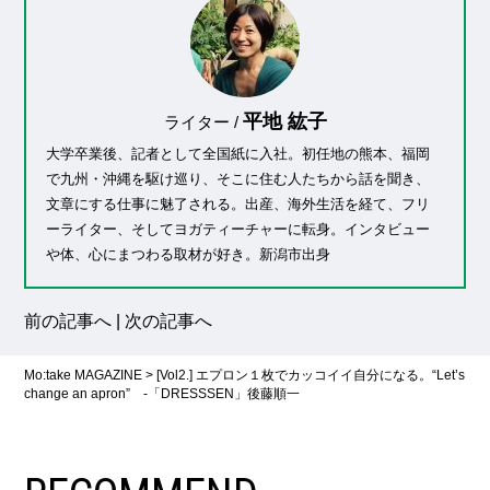
平地 紘子
ライター /
大学卒業後、記者として全国紙に入社。初任地の熊本、福岡
で九州・沖縄を駆け巡り、そこに住む人たちから話を聞き、
文章にする仕事に魅了される。出産、海外生活を経て、フリ
ーライター、そしてヨガティーチャーに転身。インタビュー
や体、心にまつわる取材が好き。新潟市出身
前の記事へ
|
次の記事へ
Mo:take MAGAZINE
>
[Vol2.] エプロン１枚でカッコイイ自分になる。“Let’s
change an apron” -「DRESSSEN」後藤順一