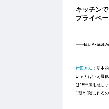
キッチンで
プライベー
――IsaI Ak
岸田さん
：基本的
いるとはいえ最低
は15部屋用意し
1階と2階に作る