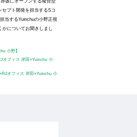
、7月に赤坂にオープンする複合型
コンセプト開発を担当するSコ
当するYuinchuの小野正視
いくかについてお聞きしまし
chu 小野】
オフィス 岸田×Yuinchu 小
Jオフィス 岸田×Yuinchu 小