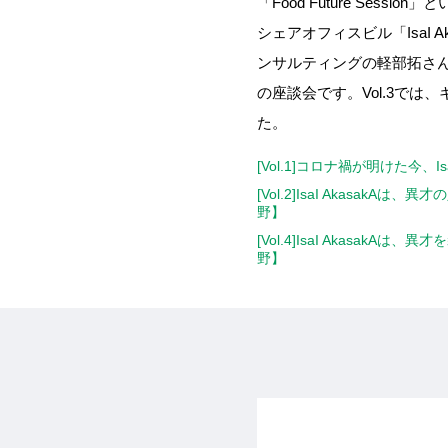
「Food Future Ses
シェアオフィスビル「IsaI
ンサルティングの軽部拓さん、そ
の座談会です。Vol.3で
た。
[Vol.1]コロナ禍が明けた今、I
[Vol.2]IsaI Akasa
野】
[Vol.4]IsaI Akasa
野】