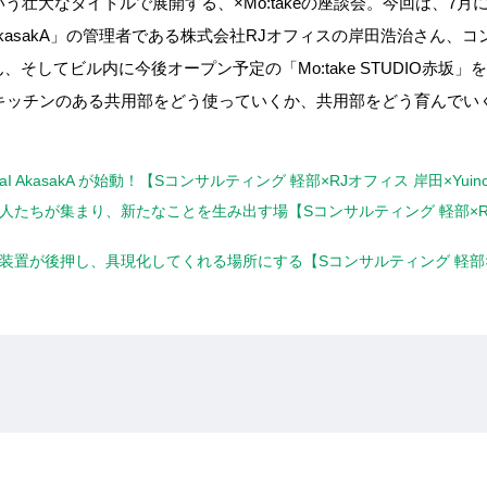
sion」という壮大なタイトルで展開する、×Mo:takeの座談会。今回は
 AkasakA」の管理者である株式会社RJオフィスの岸田浩治さん、
してビル内に今後オープン予定の「Mo:take STUDIO赤坂」を担
は、キッチンのある共用部をどう使っていくか、共用部をどう育んで
saI AkasakA が始動！【Sコンサルティング 軽部×RJオフィス 岸田×Yuin
kAは、異才の人たちが集まり、新たなことを生み出す場【Sコンサルティング 軽部×RJ
kAは、異才を装置が後押し、具現化してくれる場所にする【Sコンサルティング 軽部×R