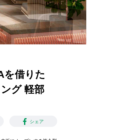
akAを借りた
ング 軽部
シェア