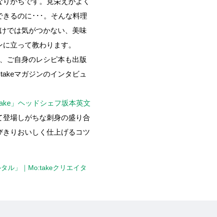
なりがちです。見栄えがよく
きるのに･･･。そんな料理
だけでは気がつかない、美味
ンに立って教わります。
け、ご自身のレシピ本も出版
akeマガジンのインタビュ
take」ヘッドシェフ坂本英文
て登場しがちな刺身の盛り合
びきりおいしく仕上げるコツ
ル」｜Mo:takeクリエイタ