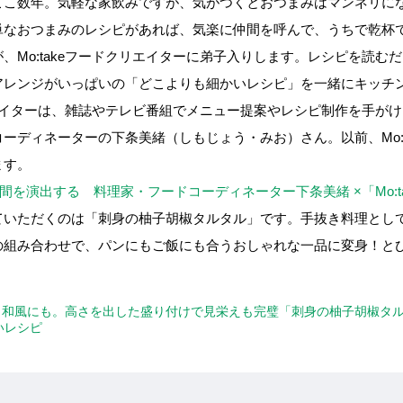
ここ数年。気軽な家飲みですが、気がつくとおつまみはマンネリに
なおつまみのレシピがあれば、気楽に仲間を呼んで、うちで乾杯で
、Mo:takeフードクリエイターに弟子入りします。レシピを読む
アレンジがいっぱいの「どこよりも細かいレシピ」を一緒にキッチ
クリエイターは、雑誌やテレビ番組でメニュー提案やレシピ制作を手が
ーディネーターの下条美緒（しもじょう・みお）さん。以前、Mo:t
ます。
ある空間を演出する 料理家・フードコーディネーター下条美緒 ×「Mo:
ていただくのは「刺身の柚子胡椒タルタル」です。手抜き料理とし
の組み合わせで、パンにもご飯にも合うおしゃれな一品に変身！と
！
風にも和風にも。高さを出した盛り付けで見栄えも完璧「刺身の柚子胡椒タルタ
いレシピ