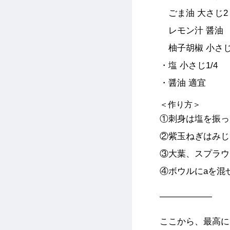
ごま油 大さじ2
レモン汁 醤油 
柚子胡椒 小さじ1/
・塩 小さじ1/4
・醤油 適宜
＜作り方＞
①刺身は塩を振っ
②紫玉ねぎはみじ
③大葉、スプラウ
④ボウルにaを混
——————
ここから、最高に