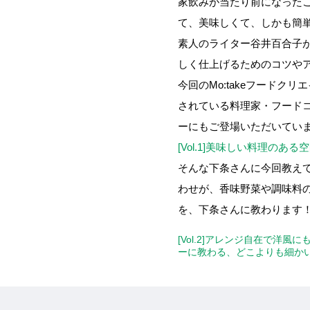
家飲みが当たり前になった
て、美味しくて、しかも簡単
素人のライター谷井百合子が
しく仕上げるためのコツや
今回のMo:takeフード
されている料理家・フードコ
ーにもご登場いただいてい
[Vol.1]美味しい料理の
そんな下条さんに今回教え
わせが、香味野菜や調味料
を、下条さんに教わります
[Vol.2]アレンジ自在で洋
ーに教わる、どこよりも細か