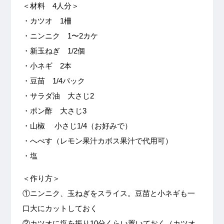
＜材料 4人分＞
・カツオ 1柵
・ニンニク 1〜2カケ
・新玉ねぎ 1/2個
・小ネギ 2本
・豆苗 1/4パック
・サラダ油 大さじ2
・ポン酢 大さじ3
・山椒 小さじ1/4（お好みで）
・へべす（レモン果汁カボス果汁で代用可）
・塩
＜作り方＞
①ニンニク、玉ねぎをスライス。豆苗と小ネギも一
口大にカットしておく
②カツオに塩を振り10分くらい置いておく（カツオ