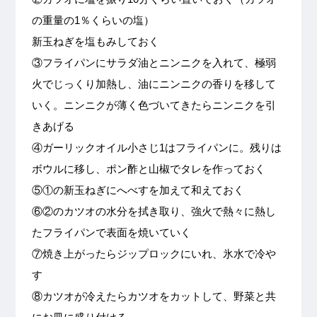
の重量の1％くらいの塩）
新玉ねぎを塩もみしておく
③フライパンにサラダ油とニンニクを入れて、極弱
火でじっくり加熱し、油にニンニクの香りを移して
いく。ニンニクが薄く色づいてきたらニンニクを引
きあげる
④ガーリックオイル小さじ1はフライパンに。残りは
ボウルに移し、ポン酢と山椒でタレを作っておく
⑤①の新玉ねぎにへべすを加えて和えておく
⑥②のカツオの水分を拭き取り、強火で熱々に熱し
たフライパンで表面を焼いていく
⑦焼き上がったらジップロックにいれ、氷水で冷や
す
⑧カツオが冷えたらカツオをカットして、野菜と共