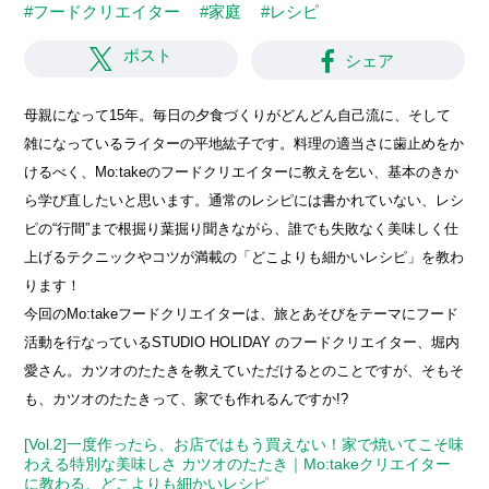
#フードクリエイター
#家庭
#レシピ
ポスト
シェア
母親になって15年。毎日の夕食づくりがどんどん自己流に、そして
雑になっているライターの平地紘子です。料理の適当さに歯止めをか
けるべく、Mo:takeのフードクリエイターに教えを乞い、基本のきか
ら学び直したいと思います。通常のレシピには書かれていない、レシ
ピの“行間”まで根掘り葉掘り聞きながら、誰でも失敗なく美味しく仕
上げるテクニックやコツが満載の「どこよりも細かいレシピ」を教わ
ります！
今回のMo:takeフードクリエイターは、旅とあそびをテーマにフード
活動を行なっているSTUDIO HOLIDAY のフードクリエイター、堀内
愛さん。カツオのたたきを教えていただけるとのことですが、そもそ
も、カツオのたたきって、家でも作れるんですか!?
[Vol.2]一度作ったら、お店ではもう買えない！家で焼いてこそ味
わえる特別な美味しさ カツオのたたき｜Mo:takeクリエイター
に教わる、どこよりも細かいレシピ