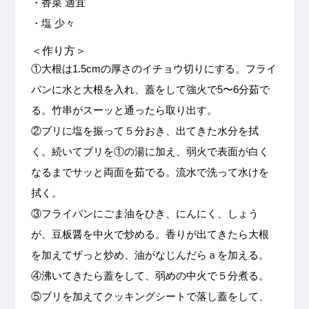
・香菜 適宜
・塩 少々
＜作り方＞
①大根は1.5cmの厚さのイチョウ切りにする。フライ
パンに水と大根を入れ、蓋をして強火で5〜6分茹で
る。竹串がスーッと通ったら取り出す。
②ブリに塩を振って５分おき、出てきた水分を拭
く。続いてブリを①の湯に加え、弱火で表面が白く
なるまでサッと両面を茹でる。流水で洗って水けを
拭く。
③フライパンにごま油をひき、にんにく、しょう
が、豆板醤を中火で炒める。香りが出てきたら大根
を加えてザっと炒め、油がなじんだらａを加える。
④沸いてきたら蓋をして、弱めの中火で５分煮る。
⑤ブリを加えてクッキングシートで落し蓋をして、