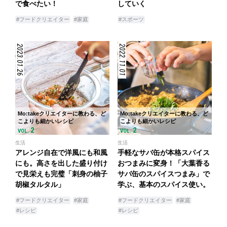
で食べたい！
していく
#フードクリエイター
#家庭
#スポーツ
2023.01.26
2022.11.01
Mo:takeクリエイターに教わる、ど
Mo:takeクリエイターに教わる、ど
こよりも細かいレシピ
こよりも細かいレシピ
2
2
VOL.
VOL.
生活
生活
アレンジ自在で洋風にも和風
手軽なサバ缶が本格スパイス
にも。高さを出した盛り付け
おつまみに変身！「大葉香る
で見栄えも完璧「刺身の柚子
サバ缶のスパイスつまみ」で
胡椒タルタル」
学ぶ、基本のスパイス使い。
#フードクリエイター
#家庭
#フードクリエイター
#家庭
#レシピ
#レシピ