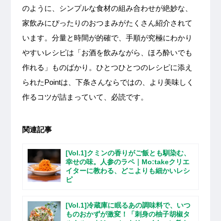
のように、シンプルな食材の組み合わせが絶妙な、
家飲みにぴったりのおつまみがたくさん紹介されて
います。分量と時間が的確で、手順が究極にわかり
やすいレシピは「お酒を飲みながら、ほろ酔いでも
作れる」ものばかり。ひとつひとつのレシピに添え
られたPointは、下条さんならではの、より美味しく
作るコツが詰まっていて、必読です。
関連記事
[Vol.1]クミンの香りがご飯とも馴染む、
幸せの味。人参のラペ｜Mo:takeクリエ
イターに教わる、どこよりも細かいレシ
ピ
[Vol.1]冷蔵庫に眠るあの調味料で、いつ
ものおかずが激変！「刺身の柚子胡椒タ