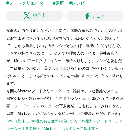
#フードクリエイター
#家庭
#レシピ
ポスト
シェア
家飲みが当たり前になったここ数年。気軽な家飲みですが、気がつく
とおつまみはマンネリになりがちです。見栄えがよくて、美味しく
て、しかも簡単なおつまみのレシピがあれば、気楽に仲間を呼んで、
うちで乾杯できるのに･･･。そんな料理素人のライター谷井百合子
が、Mo:takeフードクリエイターに弟子入りします。レシピを読むだ
けでは気がつかない、美味しく仕上げるためのコツやアレンジがいっ
ぱいの「どこよりも細かいレシピ」を一緒にキッチンに立って教わり
ます。
今回のMo:takeフードクリエイターは、雑誌やテレビ番組でメニュー
提案やレシピ制作を手がけ、ご自身のレシピ本も出版されている料理
家・フードコーディネーターの下条美緒（しもじょう・みお）さん。
以前、Mo:takeマガジンのインタビューにもご登場いただいています
[Vol.1]美味しい料理のある空間を演出する 料理家・フードコーディ
ネーター下条美緒 ×「Mo:take」ヘッドシェフ坂本英文