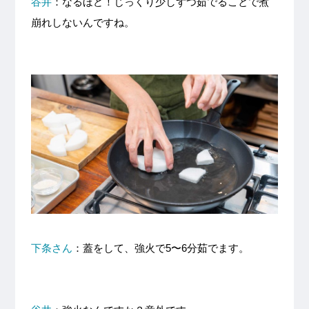
谷井
：なるほど！じっくり少しずつ茹でることで煮
崩れしないんですね。
下条さん
：蓋をして、強火で5〜6分茹でます。