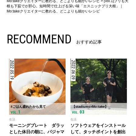
Mo:takeクリエイターに教わる、どこよりも細かいレシピ
>
[Vol.1]ブリも大
根も下茹でが肝心。短時間で仕上げる深い味「エスニックブリ大根」｜
Mo:takeクリエイターに教わる、どこよりも細かいレシピ
RECOMMEND
おすすめ記事
2022.05.19
2022.06.09
#ごはん盛れたから見て
【stadiums×Mo:take】
1
03
VOL.
VOL.
生活
生活
モーニングプレート ダラッ
ソフトウェアをインストール
とした休日の朝に、パジャマ
して、タッチポイントを創出