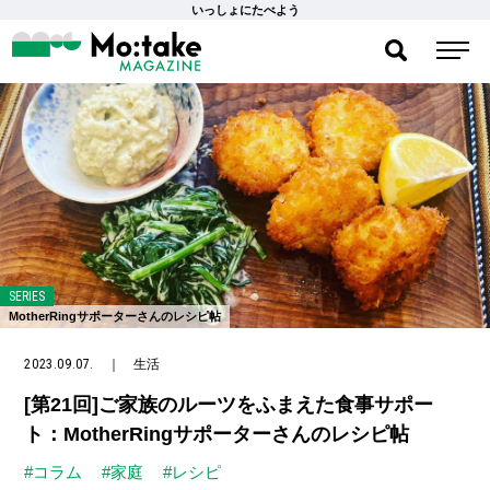
いっしょにたべよう
SERIES
MotherRingサポーターさんのレシピ帖
2023.09.07.
｜
生活
[第21回]ご家族のルーツをふまえた食事サポー
ト：MotherRingサポーターさんのレシピ帖
#コラム
#家庭
#レシピ