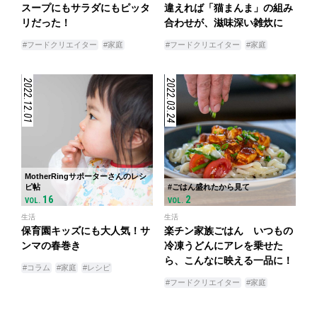
スープにもサラダにもピッタ
違えれば「猫まんま」の組み
リだった！
合わせが、滋味深い雑炊に
#フードクリエイター
#家庭
#フードクリエイター
#家庭
2022.12.01
2022.03.24
MotherRingサポーターさんのレシ
ピ帖
#ごはん盛れたから見て
16
2
VOL.
VOL.
生活
生活
保育園キッズにも大人気！サ
楽チン家族ごはん いつもの
ンマの春巻き
冷凍うどんにアレを乗せた
ら、こんなに映える一品に！
#コラム
#家庭
#レシピ
#フードクリエイター
#家庭