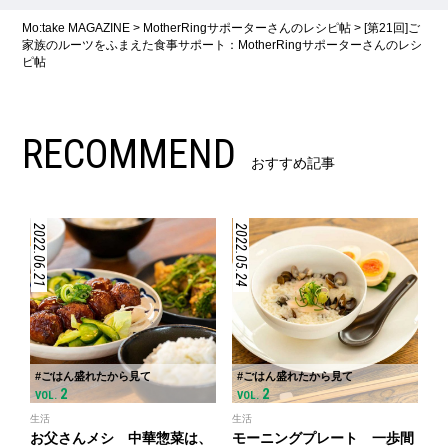
Mo:take MAGAZINE
>
MotherRingサポーターさんのレシピ帖
>
[第21回]ご
家族のルーツをふまえた食事サポート：MotherRingサポーターさんのレシ
ピ帖
RECOMMEND
おすすめ記事
2022.06.21
2022.05.24
#ごはん盛れたから見て
#ごはん盛れたから見て
2
2
VOL.
VOL.
生活
生活
お父さんメシ 中華惣菜は、
モーニングプレート 一歩間