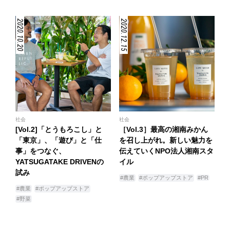
2020.10.20
2020.12.15
社会
社会
[Vol.2]「とうもろこし」と
［Vol.3］最高の湘南みかん
「東京」、「遊び」と「仕
を召し上がれ。新しい魅力を
事」をつなぐ、
伝えていくNPO法人湘南スタ
YATSUGATAKE DRIVENの
イル
試み
#農業
#ポップアップストア
#PR
#農業
#ポップアップストア
#野菜