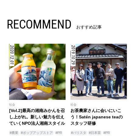
RECOMMEND
おすすめ記事
2020.12.01
2019.10.29
社会
社会
[Vol.2]最高の湘南みかんを召
お茶農家さんに会いにいこ
し上がれ。新しい魅力を伝え
う！Satén japanese teaの
ていくNPO法人湘南スタイル
スタッフ研修
#農業
#ポップアップストア
#PR
#バリスタ
#日本茶
#PR