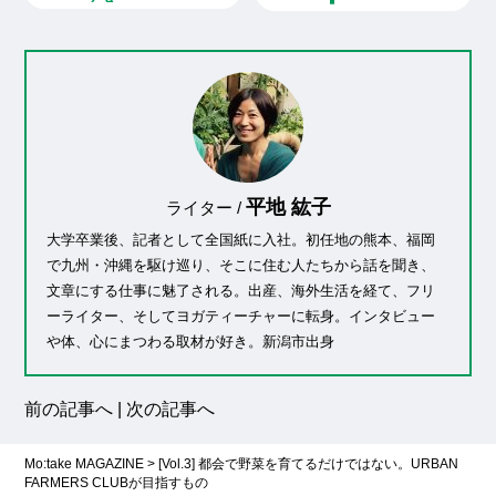
平地 紘子
ライター /
大学卒業後、記者として全国紙に入社。初任地の熊本、福岡
で九州・沖縄を駆け巡り、そこに住む人たちから話を聞き、
文章にする仕事に魅了される。出産、海外生活を経て、フリ
ーライター、そしてヨガティーチャーに転身。インタビュー
や体、心にまつわる取材が好き。新潟市出身
前の記事へ
|
次の記事へ
Mo:take MAGAZINE
>
[Vol.3] 都会で野菜を育てるだけではない。URBAN
FARMERS CLUBが目指すもの