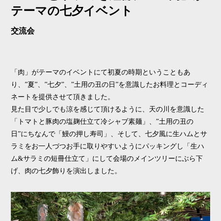
テーマの七夕イベント
交流会
「肉」がテーマのイベントにて初夏の時期ということもあ
り、”夏”、”七夕”、”土用の丑の日”を意識したお料理とコーディ
ネートを提供させて頂きました。
見た目で少しでも涼を感じて頂けるように、天の川を意識した
「トマトと豚肉の塩麹仕立て冷シャブ素麺」、”土用の丑の
日”にちなんで「鰻の押し寿司」、そして、七夕風に生ハムとサ
ラミをお一人づつお手に取りやすいようにパッキングし「生ハ
ム&サラミの短冊仕立て」にして会場のメインツリーにぶら下
げ、肉の七夕飾りを演出しました。