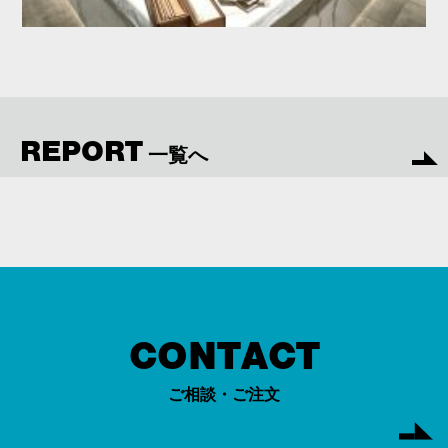
REPORT
一覧へ
CONTACT
ご相談・ご注文