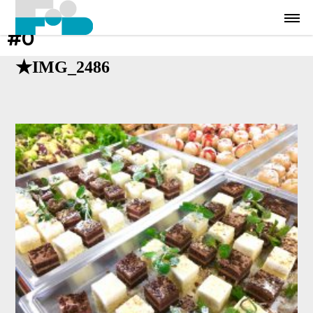
#0
★IMG_2486