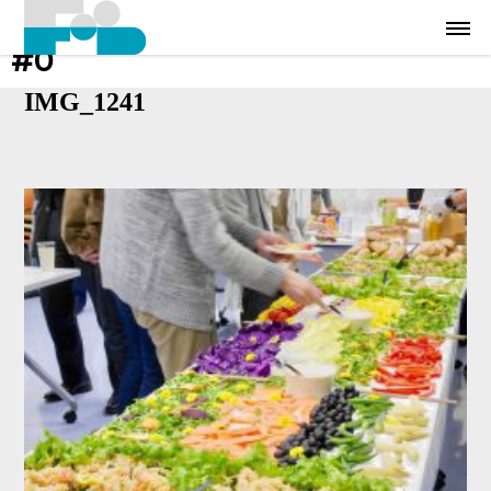
#0
IMG_1241