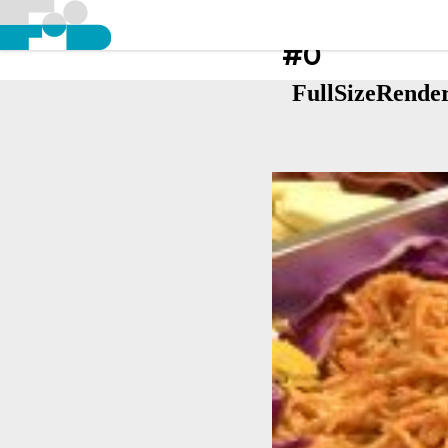
#0
FullSizeRende