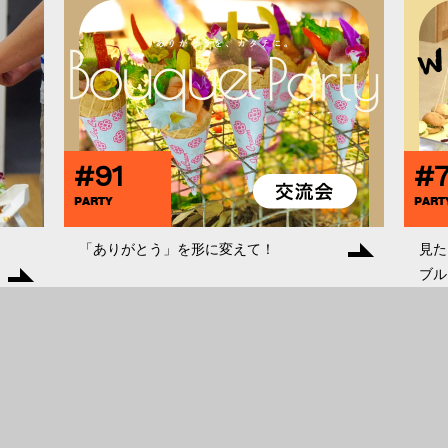
#91
#7
PARTY
PART
「ありがとう」を形に変えて！
見た
ブル