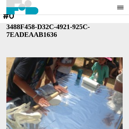
#0
3488F458-D32C-4921-925C-
7EADEAAB1636