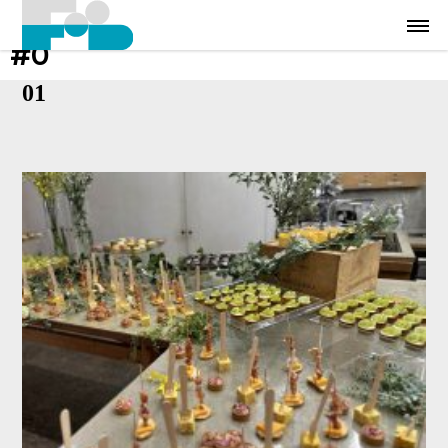
#0
01