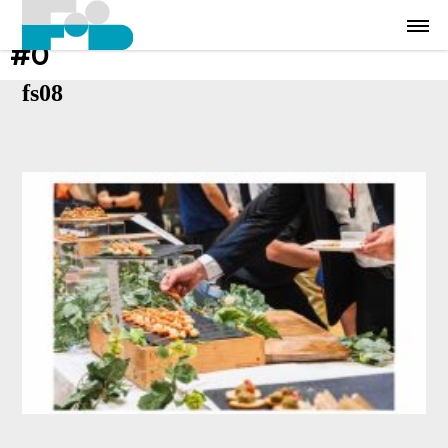
#0
fs08