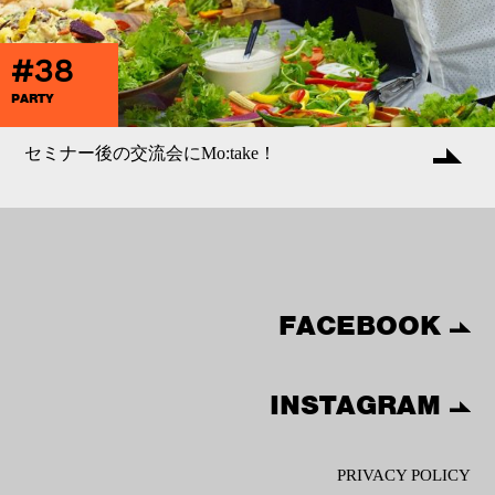
#38
PARTY
セミナー後の交流会にMo:take！
FACEBOOK
INSTAGRAM
PRIVACY POLICY