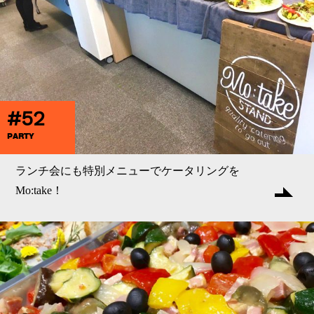
#52
PARTY
ランチ会にも特別メニューでケータリングを
Mo:take！