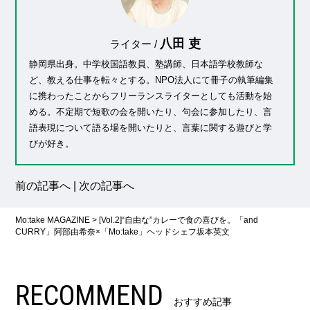
八田 吏
ライター /
静岡県出身。中学校国語教員、塾講師、日本語学校教師な
ど、教える仕事を転々とする。NPO法人にて冊子の執筆編集
に携わったことからフリーランスライターとしても活動を始
める。不定期で短歌の会を開いたり、句会に参加したり、言
語表現について語る場を開いたりと、言葉に関する遊びと学
びが好き。
前の記事へ
|
次の記事へ
Mo:take MAGAZINE
>
[Vol.2]“自由な”カレーで食の喜びを。「and
CURRY」阿部由希奈×「Mo:take」ヘッドシェフ坂本英文
RECOMMEND
おすすめ記事