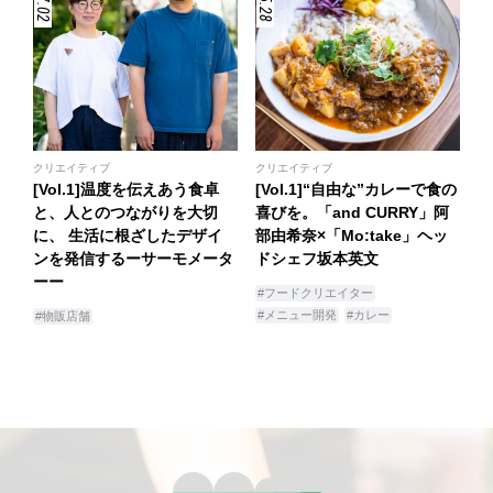
クリエイティブ
クリエイティブ
[Vol.1]温度を伝えあう食卓
[Vol.1]“自由な”カレーで食の
と、人とのつながりを大切
喜びを。「and CURRY」阿
に、 生活に根ざしたデザイ
部由希奈×「Mo:take」ヘッ
ンを発信するーサーモメータ
ドシェフ坂本英文
ーー
#フードクリエイター
#メニュー開発
#カレー
#物販店舗