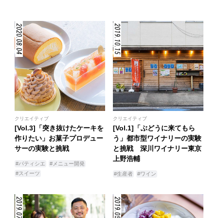
2020.08.04
2019.10.15
クリエイティブ
クリエイティブ
[Vol.3]「突き抜けたケーキを
[Vol.1]「ぶどうに来てもら
作りたい」お菓子プロデュー
う」都市型ワイナリーの実験
サーの実験と挑戦
と挑戦 深川ワイナリー東京
上野浩輔
#パティシエ
#メニュー開発
#スイーツ
#生産者
#ワイン
2019.07.02
2019.05.28