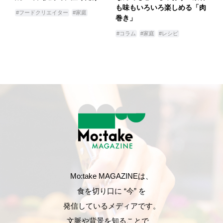
も味もいろいろ楽しめる「肉
#フードクリエイター
#家庭
巻き」
#コラム
#家庭
#レシピ
Mo:take MAGAZINEは、
食を切り口に “今” を
発信しているメディアです。
文脈や背景を知ることで、