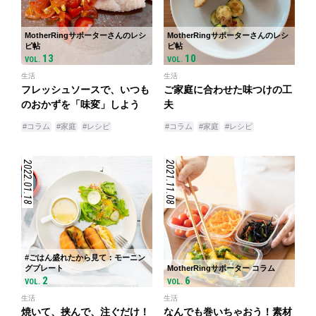
MotherRingサポーターさんのレシ
MotherRingサポーターさんのレシ
ピ帖
ピ帖
13
10
VOL.
VOL.
生活
生活
フレッシュソースで、いつも
ご家庭に合わせた味つけの工
のおかずを「味変」しよう
夫
#コラム
#家庭
#レシピ
#コラム
#家庭
#レシピ
2022.01.18
2021.11.08
#ごはん盛れたから見て：モーニン
グプレート
MotherRingサポーター コラム
2
6
VOL.
VOL.
生活
生活
焼いて、挟んで、注ぐだけ！
なんでも巻いちゃおう！素材