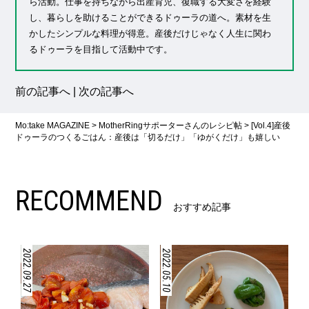
ら活動。仕事を持ちながら出産育児、復職する大変さを経験
し、暮らしを助けることができるドゥーラの道へ。素材を生
かしたシンプルな料理が得意。産後だけじゃなく人生に関わ
るドゥーラを目指して活動中です。
前の記事へ
|
次の記事へ
Mo:take MAGAZINE
>
MotherRingサポーターさんのレシピ帖
>
[Vol.4]産後
ドゥーラのつくるごはん：産後は「切るだけ」「ゆがくだけ」も嬉しい
RECOMMEND
おすすめ記事
2022.09.27
2022.05.10