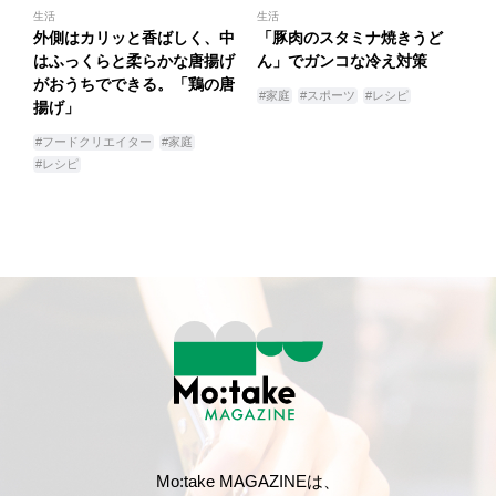
生活
生活
外側はカリッと香ばしく、中
「豚肉のスタミナ焼きうど
はふっくらと柔らかな唐揚げ
ん」でガンコな冷え対策
がおうちでできる。「鶏の唐
#家庭
#スポーツ
#レシピ
揚げ」
#フードクリエイター
#家庭
#レシピ
Mo:take MAGAZINEは、