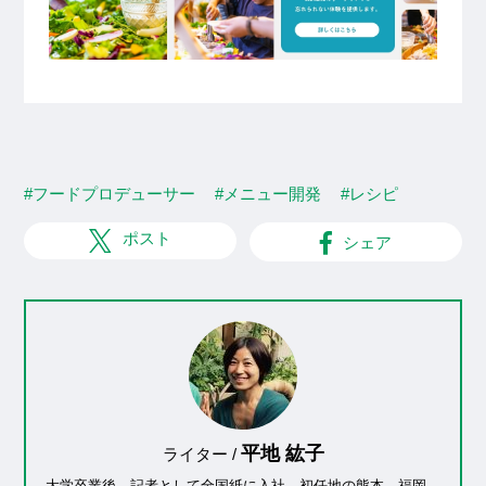
#フードプロデューサー
#メニュー開発
#レシピ
ポスト
シェア
平地 紘子
ライター /
大学卒業後、記者として全国紙に入社。初任地の熊本、福岡