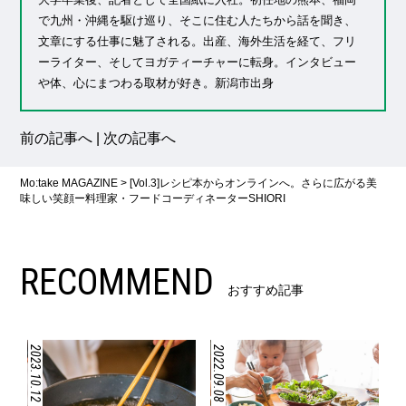
で九州・沖縄を駆け巡り、そこに住む人たちから話を聞き、
文章にする仕事に魅了される。出産、海外生活を経て、フリ
ーライター、そしてヨガティーチャーに転身。インタビュー
や体、心にまつわる取材が好き。新潟市出身
前の記事へ
|
次の記事へ
Mo:take MAGAZINE
>
[Vol.3]レシピ本からオンラインへ。さらに広がる美
味しい笑顔ー料理家・フードコーディネーターSHIORI
RECOMMEND
おすすめ記事
2023.10.12
2022.09.08