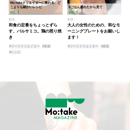
Mo:takeクリエイターに教わる、ど
こよりも細かいレシピ
#ごはん盛れたから見て
1
1
VOL.
VOL.
生活
生活
和食の定番をちょっとずら
大人の女性のための、和なモ
す、バルサミコ。鶏の照り焼
ーニングプレートをお願いし
き
ます！
#フードクリエイター
#家庭
#フードクリエイター
#家庭
#レシピ