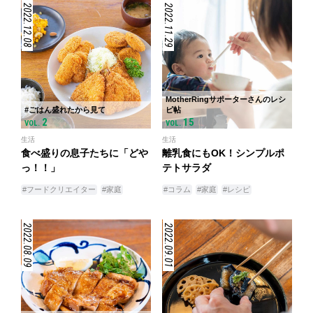
2022.12.08
2022.11.29
MotherRingサポーターさんのレシ
#ごはん盛れたから見て
ピ帖
2
15
VOL.
VOL.
生活
生活
食べ盛りの息子たちに「どや
離乳食にもOK！シンプルポ
っ！！」
テトサラダ
#フードクリエイター
#家庭
#コラム
#家庭
#レシピ
2022.08.09
2022.09.01