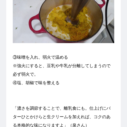
③味噌を入れ、弱火で温める
※強火にすると、豆乳や牛乳が分離してしまうので
必ず弱火で。
④塩、胡椒で味を整える
「濃さを調節することで、離乳食にも。仕上げにバ
ターひとかけらと生クリームを加えれば、コクのあ
る本格的な味になりますよ」（泉さん）