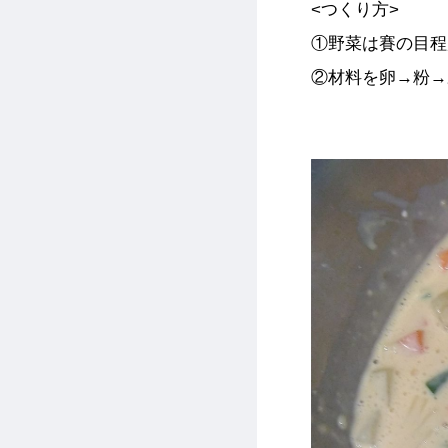
<つくり方>
①野菜は賽の目程
②材料を卵→粉→