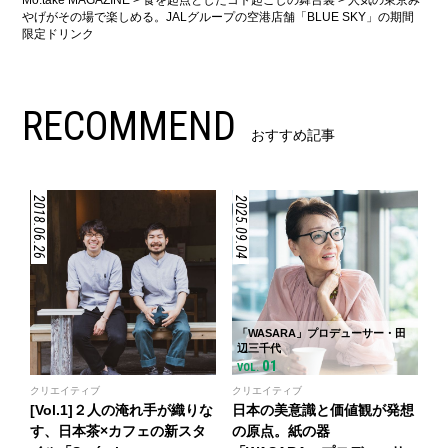
やげがその場で楽しめる。JALグループの空港店舗「BLUE SKY」の期間
限定ドリンク
RECOMMEND
おすすめ記事
2018.06.26
2025.09.04
「WASARA」プロデューサー・田
辺三千代
01
VOL.
クリエイティブ
クリエイティブ
[Vol.1]２人の淹れ手が織りな
日本の美意識と価値観が発想
す、日本茶×カフェの新スタ
の原点。紙の器