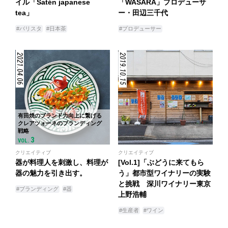
イル「Satén japanese
「WASARA」プロデューサ
tea」
ー・田辺三千代
#バリスタ
#日本茶
#プロデューサー
2021.04.06
2019.10.15
有田焼のブランド力向上に繋げる
クレアツォーネのブランディング
戦略
3
VOL.
クリエイティブ
クリエイティブ
器が料理人を刺激し、料理が
[Vol.1]「ぶどうに来てもら
器の魅力を引き出す。
う」都市型ワイナリーの実験
と挑戦 深川ワイナリー東京
#ブランディング
#器
上野浩輔
#生産者
#ワイン