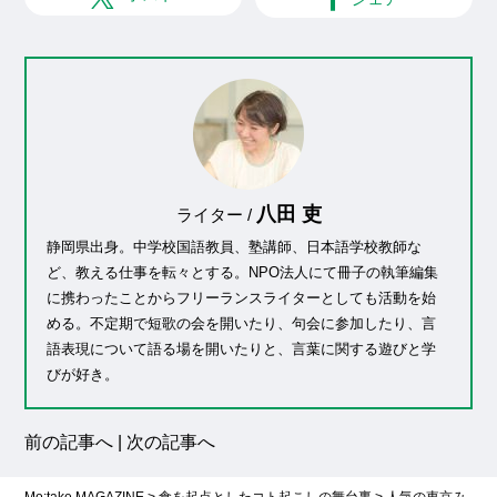
八田 吏
ライター /
静岡県出身。中学校国語教員、塾講師、日本語学校教師な
ど、教える仕事を転々とする。NPO法人にて冊子の執筆編集
に携わったことからフリーランスライターとしても活動を始
める。不定期で短歌の会を開いたり、句会に参加したり、言
語表現について語る場を開いたりと、言葉に関する遊びと学
びが好き。
前の記事へ
|
次の記事へ
Mo:take MAGAZINE
>
食を起点としたコト起こしの舞台裏
>
人気の東京み