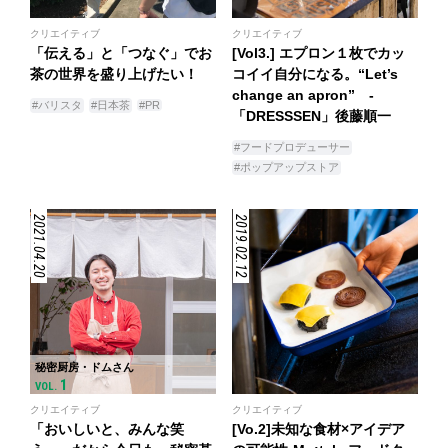
クリエイティブ
クリエイティブ
「伝える」と「つなぐ」でお
[Vol3.] エプロン１枚でカッ
茶の世界を盛り上げたい！
コイイ自分になる。“Let’s
change an apron” -
#バリスタ
#日本茶
#PR
「DRESSSEN」後藤順一
#フードプロデューサー
#ポップアップストア
2021.04.20
2019.02.12
秘密厨房・ドムさん
1
VOL.
クリエイティブ
クリエイティブ
「おいしいと、みんな笑
[Vo.2]未知な食材×アイデア