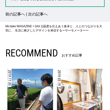
前の記事へ
|
次の記事へ
Mo:take MAGAZINE
>
[Vol.1]温度を伝えあう食卓と、人とのつながりを大
切に、 生活に根ざしたデザインを発信するーサーモメーターー
RECOMMEND
おすすめ記事
2019.11.05
2019.03.19