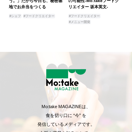
う。」だから今日も、秘密基
の可能性-Mo:takeフードク
地でお弁当をつくる
リエイター 坂本英文-
#シェフ
#フードクリエイター
#フードクリエイター
#メニュー開発
Mo:take MAGAZINEは、
食を切り口に “今” を
発信しているメディアです。