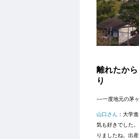
離れたから
り
−−一度地元の茅
山口さん
：大学進
気も好きでした。
りましたね。出産