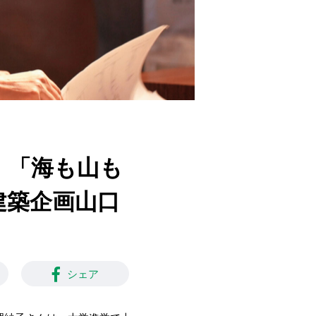
崎。「海も山も
建築企画山口
シェア