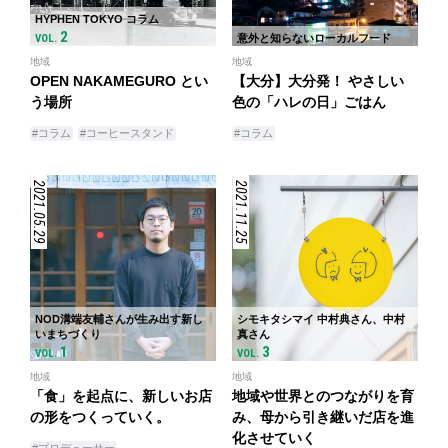
HYPHEN TOKYO コラム
2
VOL.
意外と知らないローカルフード
地域
地域
OPEN NAKAMEGURO とい
【大分】大分発！ やさしい
う場所
色の「ハレの日」ごはん
#コラム
#コーヒースタンド
#コラム
2021.05.29
2021.11.25
NOD溝端友輔さんが生み出す新し
シモキタシマイ 中村典さん、中村
いまちづくり
真さん
1
3
VOL.
VOL.
地域
地域
「食」を起点に、新しいお店
地域や世界とのつながりを育
の形をつくっていく。
み、母から引き継いだ店を進
化させていく
#プロデューサー