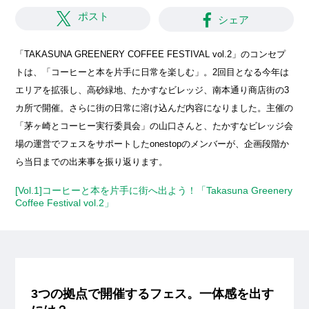
ポスト
シェア
「TAKASUNA GREENERY COFFEE FESTIVAL vol.2」のコンセプ
トは、「コーヒーと本を片手に日常を楽しむ」。2回目となる今年は
エリアを拡張し、高砂緑地、たかすなビレッジ、南本通り商店街の3
カ所で開催。さらに街の日常に溶け込んだ内容になりました。主催の
「茅ヶ崎とコーヒー実行委員会」の山口さんと、たかすなビレッジ会
場の運営でフェスをサポートしたonestopのメンバーが、企画段階か
ら当日までの出来事を振り返ります。
[Vol.1]コーヒーと本を片手に街へ出よう！「Takasuna Greenery
Coffee Festival vol.2」
3つの拠点で開催するフェス。一体感を出す