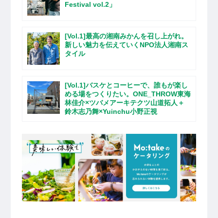
Festival vol.2」
[Vol.1]最高の湘南みかんを召し上がれ。
新しい魅力を伝えていくNPO法人湘南ス
タイル
[Vol.1]バスケとコーヒーで、誰もが楽し
める場をつくりたい。ONE_THROW東海
林佳介×ツバメアーキテクツ山道拓人＋
鈴木志乃舞×Yuinchu小野正視