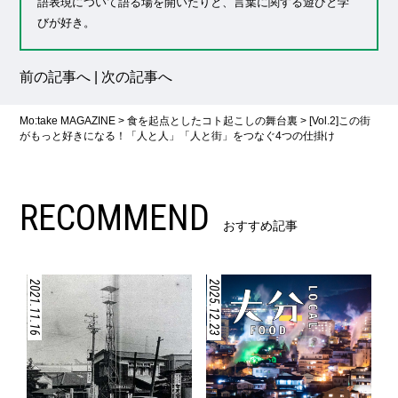
語表現について語る場を開いたりと、言葉に関する遊びと学
びが好き。
前の記事へ
|
次の記事へ
Mo:take MAGAZINE
>
食を起点としたコト起こしの舞台裏
>
[Vol.2]この街
がもっと好きになる！「人と人」「人と街」をつなぐ4つの仕掛け
RECOMMEND
おすすめ記事
2021.11.16
2025.12.23