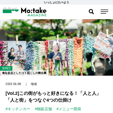
いっしょにたべよう
SERIES
食を起点としたコト起こしの舞台裏
2023.06.08.
｜
地域
[Vol.2]この街がもっと好きになる！「人と人」
「人と街」をつなぐ4つの仕掛け
#キッチンカー
#物販店舗
#メニュー開発