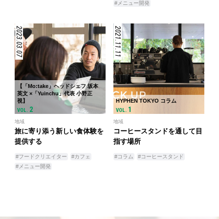
#メニュー開発
2023.03.07
2021.11.11
【「Mo:take」ヘッドシェフ 坂本
英文 ×「Yuinchu」代表 小野正
視】
HYPHEN TOKYO コラム
2
1
VOL.
VOL.
地域
地域
旅に寄り添う新しい食体験を
コーヒースタンドを通して目
提供する
指す場所
#フードクリエイター
#カフェ
#コラム
#コーヒースタンド
#メニュー開発