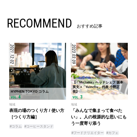
RECOMMEND
おすすめ記事
2021.12.02
2023.03.09
【「Mo:take」ヘッドシェフ 坂本
英文 ×「Yuinchu」代表 小野正
HYPHEN TOKYO コラム
視】
4
3
VOL.
VOL.
地域
地域
表現の場のつくり方 / 使い方
「みんなで集まって食べた
［つくり方編］
い」。人の根源的な思いにも
う一度寄り添う
#コラム
#コーヒースタンド
#フードクリエイター
#カフェ