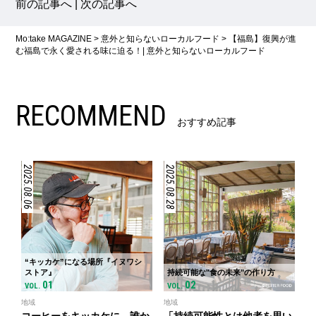
前の記事へ
|
次の記事へ
Mo:take MAGAZINE
>
意外と知らないローカルフード
>
【福島】復興が進
む福島で永く愛される味に迫る！| 意外と知らないローカルフード
RECOMMEND
おすすめ記事
2025.08.06
2025.08.28
“キッカケ”になる場所『イヌワシ
ストア』
持続可能な"食の未来"の作り方
01
02
VOL.
VOL.
地域
地域