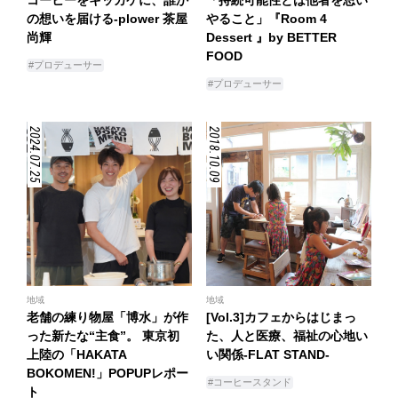
コーヒーをキッカケに、誰か
「持続可能性とは他者を思い
の想いを届ける-plower 茶屋
やること」『Room 4
尚輝
Dessert 』by BETTER
FOOD
#プロデューサー
#プロデューサー
2024.07.25
2018.10.09
地域
地域
老舗の練り物屋「博水」が作
[Vol.3]カフェからはじまっ
った新たな“主食”。 東京初
た、人と医療、福祉の心地い
上陸の「HAKATA
い関係-FLAT STAND-
BOKOMEN!」POPUPレポー
#コーヒースタンド
ト