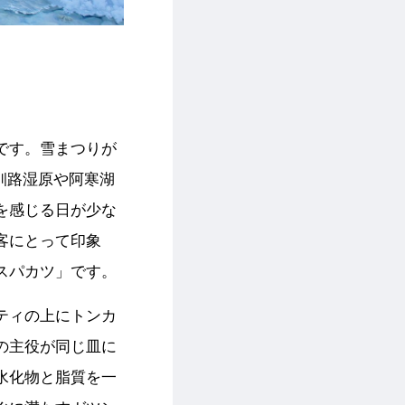
です。雪まつりが
。釧路湿原や阿寒湖
を感じる日が少な
客にとって印象
スパカツ」です。
ティの上にトンカ
の主役が同じ皿に
水化物と脂質を一