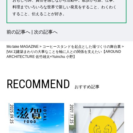
おもしろみ、責任を感じながら活動中。散歩から旅、仕事、
料理までいろいろな世界で新しい発見をすること、わくわく
すること、伝えることが好き。
前の記事へ
|
次の記事へ
Mo:take MAGAZINE
>
コーヒースタンドを起点とした場づくりの舞台裏
>
[Vol.1]建築まわりの大事なことを軸に人との関係を支えたい【AROUND
ARCHITECTURE 佐竹雄太×Yuinchu 小野】
RECOMMEND
おすすめ記事
2025.09.25
2021.11.25