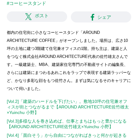
#コーヒースタンド
ポスト
シェア
都内の住宅街に小さなコーヒースタンド「AROUND
ARCHITECTURE COFFEE」がオープンしました。場所は、広さ10
坪の土地に建つ3階建て住宅兼オフィスの1階。持ち主は、建築と人
をつなぐ株式会社AROUND ARCHITECTURE代表の佐竹雄太さんで
す。一級建築士、MBA、建築家住宅専門の不動産サイトの編集長、
さらには建築にまつわるあれこれをラップで表現する建築ラッパーな
ど、かなり多彩な顔をもつ佐竹さん。まずは気になるそのキャリアに
ついて伺いました。
[Vol.2]「建築のハードルを下げたい」。敷地10坪の住宅兼オフ
ィスが街とつながるまで【AROUND ARCHITECTURE佐竹雄太
×Yuinchu 小野】
[Vol.3]多様な人を巻き込めば、仕事とまちはもっと豊かになる
【AROUND ARCHITECTURE佐竹雄太×Yuinchu 小野】
[Vol.4]「面白そう」から自由につながればきっと何かが起きる