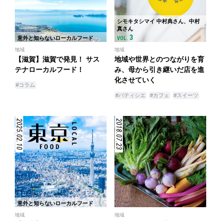
シモキタシマイ 中村典さん、中村
真さん
3
意外と知らないローカルフード
VOL.
地域
地域
【滋賀】滋賀で発見！ サス
地域や世界とのつながりを育
テナローカルフード！
み、母から引き継いだ店を進
化させていく
#コラム
#パティシエ
#カフェ
#スイーツ
2025.02.10
2018.07.23
意外と知らないローカルフード
地域
地域