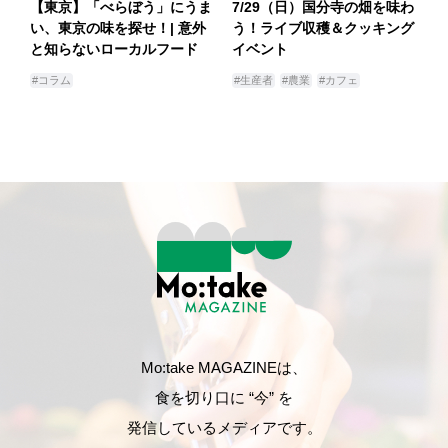
【東京】「べらぼう」にうま
7/29（日）国分寺の畑を味わ
い、東京の味を探せ！| 意外
う！ライブ収穫＆クッキング
と知らないローカルフード
イベント
#コラム
#生産者
#農業
#カフェ
Mo:take MAGAZINEは、
食を切り口に “今” を
発信しているメディアです。